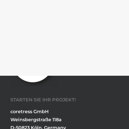
Sicherheit,
Karriere
Benefits
die Deine
Stellenangebote
Ausbildung
Daten
verdienen.
SEARCH
STARTEN SIE IHR PROJEKT!
coretress GmbH
Weinsbergstraße 118a
D-50823 Köln, Germany