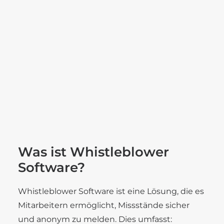
Karriere
Die Whistleblower Software ermöglicht es
Benefits
Unternehmen, einen sicheren und anonymen
Stellenangebote
Ausbildung
Kanal zur Meldung von Missständen
bereitzustellen. Unsere Lösung hilft Ihnen, den
gesetzlichen Anforderungen des
Hinweisgeberschutzgesetzes gerecht zu
SEARCH
werden und eine transparente und
vertrauenswürdige Unternehmenskultur zu
fördern.
Was ist Whistleblower
Software?
Whistleblower Software ist eine Lösung, die es
Mitarbeitern ermöglicht, Missstände sicher
und anonym zu melden. Dies umfasst: