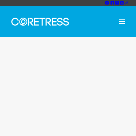
Unternehmen
Wir sind cortress
coretress CODEX
Vision und Mission
Team
Rezensionen
Erfolgsgeschichte
Partner
Technolgiepartner
SICHERHEIT IST BEI UNS MEHR ALS
Strategiepartner
STANDARD
Nachhaltigkeit
IT-Consulting
IT-Consulting
Whistleblower
IT Sicherheitsberatung
Cloud Consulting