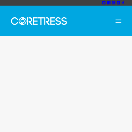
Unternehmen
Wir sind cortress
coretress CODEX
Vision und Mission
Team
Rezensionen
Erfolgsgeschichte
Partner
Technolgiepartner
Strategiepartner
Nachhaltigkeit
IT-Consulting
IT-Consulting
IT Sicherheitsberatung
Cloud Consulting