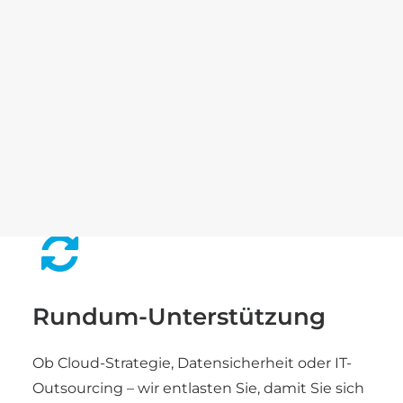
Karriere
Benefits
Stellenangebote
Individuelle Lösungen
Ausbildung
Wir kombinieren technische Expertise mit
Branchenkenntnissen und entwickeln
SEARCH
perfekte Strategien, die zu Ihren
Geschäftsziele passen.
Rundum-Unterstützung
Ob Cloud-Strategie, Datensicherheit oder IT-
Outsourcing – wir entlasten Sie, damit Sie sich