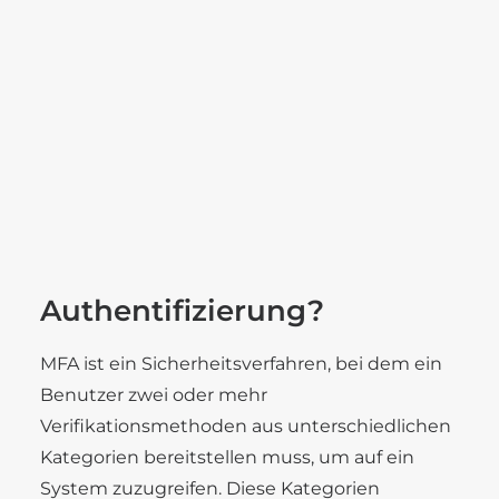
Karriere
ausreichend, um sensible Daten und Systeme
Benefits
vor unbefugtem Zugriff zu schützen. Deshalb
Stellenangebote
Ausbildung
bieten wir bei der Coretress GmbH Lösungen
zur Multi-Faktor-Authentifizierung (MFA) an,
die eine zusätzliche Sicherheitsebene
hinzufügen und Ihr Unternehmen vor
SEARCH
potenziellen Bedrohungen besser absichern.
Was ist Multi-Faktor-
Authentifizierung?
MFA ist ein Sicherheitsverfahren, bei dem ein
Benutzer zwei oder mehr
Verifikationsmethoden aus unterschiedlichen
Kategorien bereitstellen muss, um auf ein
System zuzugreifen. Diese Kategorien