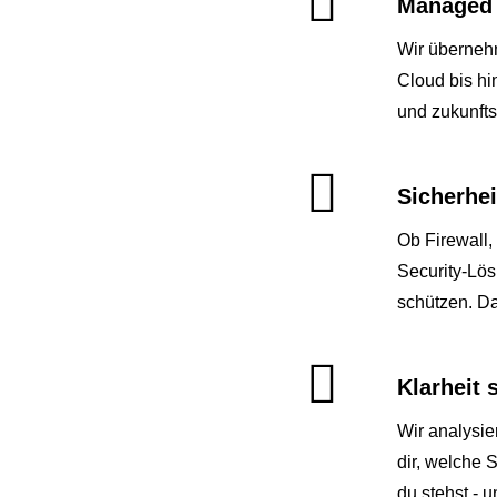
Managed I
Wir übernehm
Cloud bis hi
und zukunft
Sicherhei
Ob Firewall,
Security-Lös
schützen. Da
Klarheit 
Wir analysie
dir, welche 
du stehst - u