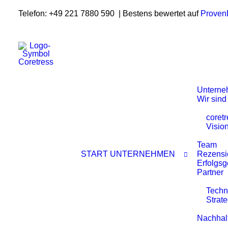
Telefon: +49 221 7880 590 | Bestens bewertet auf
Proven
Untern
Wir sind
coret
Visio
Team
START
UNTERNEHMEN
Rezensi
Erfolgsg
Partner
Techn
Strate
Nachhalt