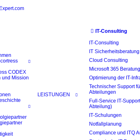
Expert.com
IT-Consulting
IT-Consulting
IT Sicherheitsberatung
ehmen
Cloud Consulting
 cortress
Microsoft 365 Beratun
ress CODEX
n und Mission
Optimierung der IT-Infr
Technischer Support für
Abteilungen
onen
LEISTUNGEN
eschichte
Full-Service IT-Support
Abteilung)
IT-Schulungen
olgiepartner
giepartner
Notfallplanung
Compliance und ITQ A
igkeit