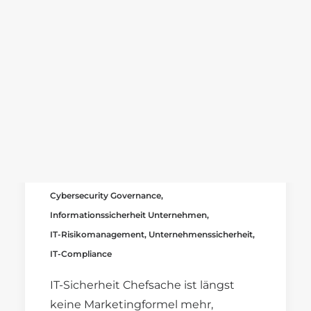
Karriere
Benefits
IT-Sicherheit ist
Stellenangebote
Ausbildung
Chefsache: Warum
CEOs persönlich
haften
SEARCH
April 28, 2026
Blog
IT-Sicherheit
,
Cybersecurity Mittelstand
,
IT-Sicherheitsstrategie
,
DSGVO Compliance
,
Geschäftsführer Haftung
,
Cybersecurity Governance
,
Informationssicherheit Unternehmen
,
IT-Risikomanagement
,
Unternehmenssicherheit
,
IT-Compliance
IT-Sicherheit Chefsache ist längst
keine Marketingformel mehr,