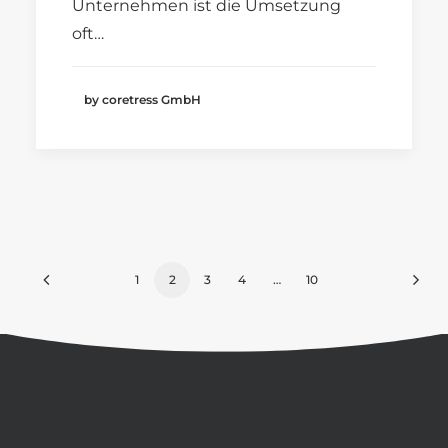
Unternehmen ist die Umsetzung
oft…
by coretress GmbH
1
2
3
4
…
10