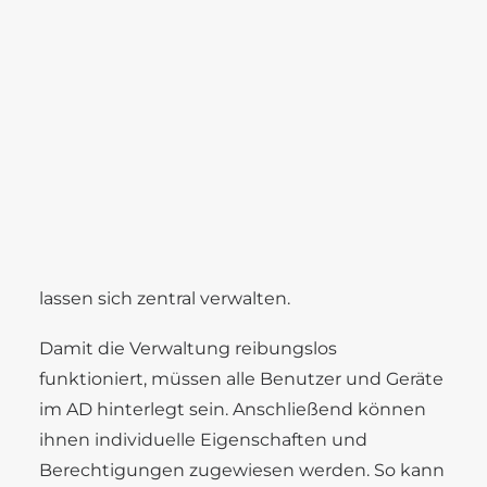
Steuerung von Berechtigungen,
Karriere
Speicher und Geräten
Benefits
Stellenangebote
Ausbildung
Im Mittelpunkt steht die Verwaltung von
Zugriffsrechten und Nutzungsbefugnissen
innerhalb des Netzwerks. Doch Active
Directory geht darüber hinaus: Auch
SEARCH
Komponenten wie freigegebener
Speicherplatz, Netzwerkdienste oder
Peripheriegeräte wie Drucker und Scanner
lassen sich zentral verwalten.
Damit die Verwaltung reibungslos
funktioniert, müssen alle Benutzer und Geräte
im AD hinterlegt sein. Anschließend können
ihnen individuelle Eigenschaften und
Berechtigungen zugewiesen werden. So kann