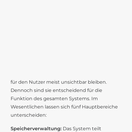
die Wiedergabe. Dadurch laufen unzählige
Karriere
technische Vorgänge automatisch ab,
Benefits
während der Nutzer einfach nur auf „Play“
Stellenangebote
Ausbildung
klickt.
Die fünf zentralen
Aufgaben eines
SEARCH
Betriebssystems
Ein Betriebssystem erfüllt viele Aufgaben, die
für den Nutzer meist unsichtbar bleiben.
Dennoch sind sie entscheidend für die
Funktion des gesamten Systems. Im
Wesentlichen lassen sich fünf Hauptbereiche
unterscheiden:
Speicherverwaltung:
Das System teilt