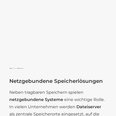
konnten.
Karriere
Benefits
Stellenangebote
Zur Jahrtausendwende begann schließlich die
Ausbildung
Ära der
Flash-Speicher
. Der
USB-Stick
(2000)
und die
SD-Karte
(2001) machten das
Speichern und den Austausch von Daten
SEARCH
deutlich einfacher. Die Geräte wurden kleiner,
schneller und boten immer größere
Kapazitäten – eine Entwicklung, die bis heute
anhält.
Netzgebundene Speicherlösungen
Neben tragbaren Speichern spielen
netzgebundene Systeme
eine wichtige Rolle.
In vielen Unternehmen werden
Dateiserver
als zentrale Speicherorte eingesetzt, auf die