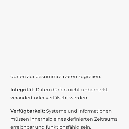
ein kontinuierlicher Prozess.
Karriere
Benefits
Stellenangebote
Grundprinzipien der
Ausbildung
Informationssicherheit
Die IT-Security stützt sich auf vier zentrale
Schutzziele, die bei allen Sicherheitsstrategien
SEARCH
berücksichtigt werden müssen:
Vertraulichkeit:
Nur berechtigte Personen
dürfen auf bestimmte Daten zugreifen.
Integrität:
Daten dürfen nicht unbemerkt
verändert oder verfälscht werden.
Verfügbarkeit:
Systeme und Informationen
müssen innerhalb eines definierten Zeitraums
erreichbar und funktionsfähig sein.