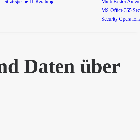
Strategische IT-Beratung
Multi Faktor Autent
MS-Office 365 Sec
Security Operation
nd Daten über