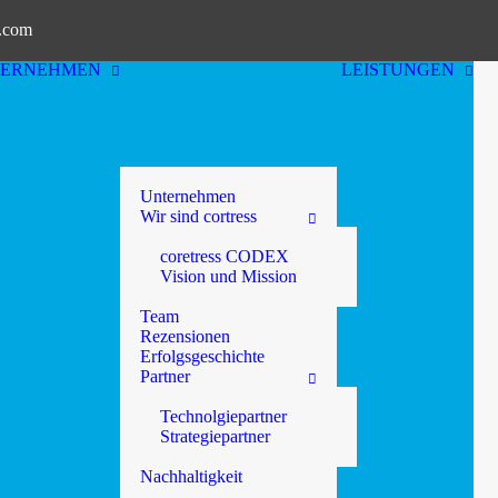
t.com
TERNEHMEN
LEISTUNGEN
Unternehmen
Wir sind cortress
coretress CODEX
Vision und Mission
Team
Rezensionen
Erfolgsgeschichte
Partner
Technolgiepartner
Strategiepartner
Nachhaltigkeit