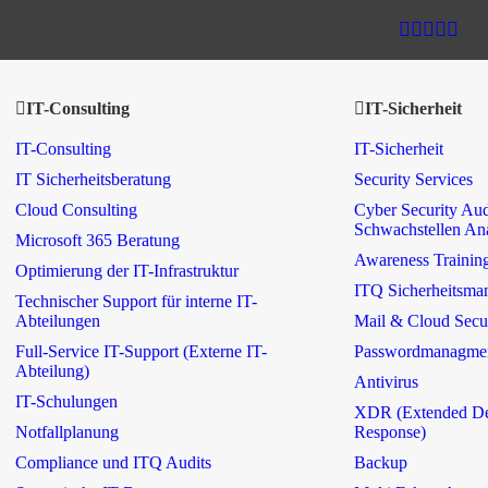
IT-Consulting
IT-Sicherheit
IT-Consulting
IT-Sicherheit
IT Sicherheitsberatung
Security Services
Cloud Consulting
Cyber Security Aud
Schwachstellen An
Microsoft 365 Beratung
Awareness Trainin
Optimierung der IT-Infrastruktur
ITQ Sicherheitsma
Technischer Support für interne IT-
Abteilungen
Mail & Cloud Secu
Full-Service IT-Support (Externe IT-
Passwordmanagme
Abteilung)
Antivirus
IT-Schulungen
XDR (Extended De
Notfallplanung
Response)
Compliance und ITQ Audits
Backup