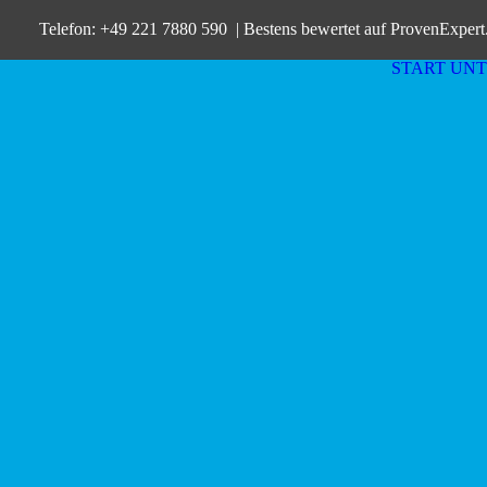
Telefon: +49 221 7880 590 | Bestens bewertet auf
ProvenExper
START
UN