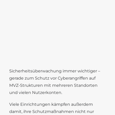
Karriere
Mitarbeitende können nicht auf
Benefits
Patientenakten zugreifen, Geräte arbeiten
Stellenangebote
Ausbildung
nicht mehr zuverlässig und die
Kommunikation zwischen Standorten bricht
zusammen. Im schlimmsten Fall gefährdet ein
Angriff die Patientenversorgung direkt.
SEARCH
Deshalb werden Maßnahmen wie Multi-
Faktor-Anmeldung, Datensicherungen,
Netzwerktrennung und
Sicherheitsüberwachung immer wichtiger –
gerade zum Schutz vor Cyberangriffen auf
MVZ-Strukturen mit mehreren Standorten
und vielen Nutzerkonten.
Viele Einrichtungen kämpfen außerdem
damit, ihre Schutzmaßnahmen nicht nur