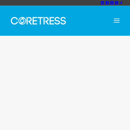
Unternehmen
Wir sind cortress
Cloud Sicherheit Unternehmen
coretress CODEX
Home
Posts Tagged "Cloud Sicherheit Unternehmen"
Vision und Mission
Team
Rezensionen
Erfolgsgeschichte
Partner
Technolgiepartner
Strategiepartner
Nachhaltigkeit
IT-Consulting
IT-Consulting
IT Sicherheitsberatung
Cloud Consulting