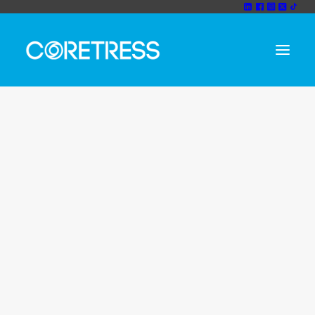
Unternehmen
Wir sind cortress
Phishing E-Mail Betrug
coretress CODEX
Home
Posts Tagged "Phishing E-Mail Betrug"
Vision und Mission
Team
Rezensionen
Erfolgsgeschichte
Partner
Technolgiepartner
Strategiepartner
Nachhaltigkeit
IT-Consulting
IT-Consulting
IT Sicherheitsberatung
Cloud Consulting