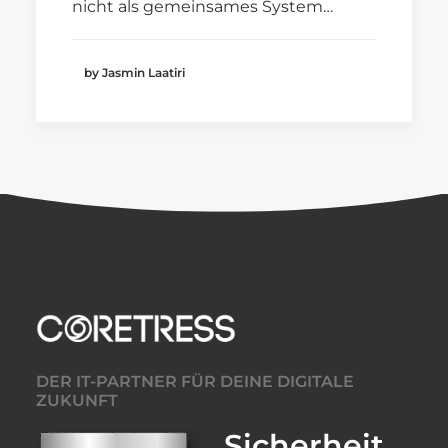
nicht als gemeinsames System…
by Jasmin Laatiri
DER IT-PARTNER FÜR DEINE DIGITALE
ZUKUNFT
Sicherheit,