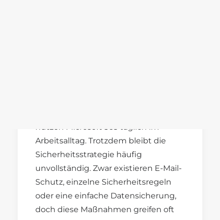
Karriere
Benefits
Hornetsecurity Plan 4
Stellenangebote
Ausbildung
im Mittelstand:
Strategischer
Rundumschutz für
SEARCH
Microsoft 365
Viele mittelständische Unternehmen
nutzen Microsoft 365 täglich im
Arbeitsalltag. Trotzdem bleibt die
Sicherheitsstrategie häufig
unvollständig. Zwar existieren E-Mail-
Schutz, einzelne Sicherheitsregeln
oder eine einfache Datensicherung,
doch diese Maßnahmen greifen oft