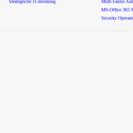
Strategische IT-Beratung
Multi Faktor Aut
MS-Office 365 S
Security Operat