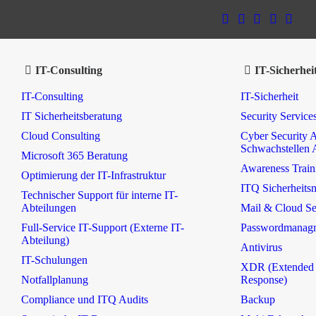
IT-Consulting
IT-Sicherhei
IT-Consulting
IT-Sicherheit
IT Sicherheitsberatung
Security Service
Cloud Consulting
Cyber Security A
Schwachstellen 
Microsoft 365 Beratung
Awareness Train
Optimierung der IT-Infrastruktur
ITQ Sicherheit
Technischer Support für interne IT-
Abteilungen
Mail & Cloud Se
Full-Service IT-Support (Externe IT-
Passwordmanag
Abteilung)
Antivirus
IT-Schulungen
XDR (Extended 
Notfallplanung
Response)
Compliance und ITQ Audits
Backup