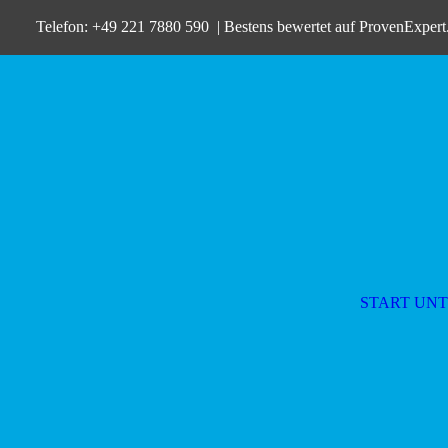
Telefon: +49 221 7880 590 | Bestens bewertet auf
ProvenExper
START
UN